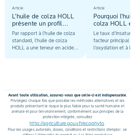
Article
Article
L'huile de colza HOLL
Pourquoi l'huil
présente un profil
colza HOLL es
d'acides gras amélioré
une excellente
Par rapport à l'huile de colza
Le taux d'insaturat
alternative pou
standard, l'huile de colza
facteur principal q
friture...
HOLL a une teneur en acide
l'oxydation et à la
oléique supérieure à 75 %,
dégradation lorsqu
tandis que la teneur en acide
chauﬀe l’huile. L'huile de colza
linolénique a été réduite à
HOLL avec moins 
moins de 3,5% (ill. 1).
gras saturés et un
acide oléique plus
est plus résistante
Avant toute utilisation, assurez-vous que celle-ci est indispensable.
chaleur que beau
Privilégiez chaque fois que possible les méthodes alternatives et les
d'autres huiles co
produits présentant le risque le plus faible pour la santé humaine et
animale et pour l'environnement, conformément aux principes de la
protection intégrée, consultez
http://agriculture.gouv.fr/ecophyto
.
Pour les usages autorisés, doses, conditions et restrictions d'emploi : se
référer à l'étiquette du produit ou à la fiche produit sur