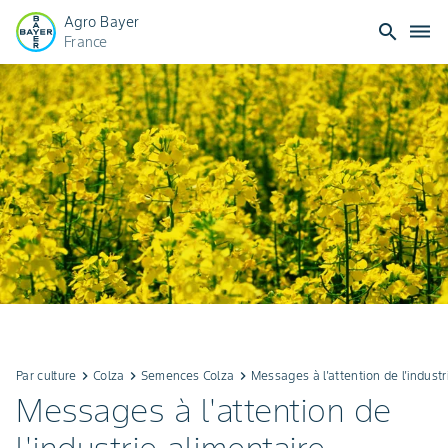
Agro Bayer
search
dehaze
France
Par culture
keyboard_arrow_right
Colza
keyboard_arrow_right
Semences Colza
keyboard_arrow_right
Messages à l'attention de l'industr
Messages à l'attention de