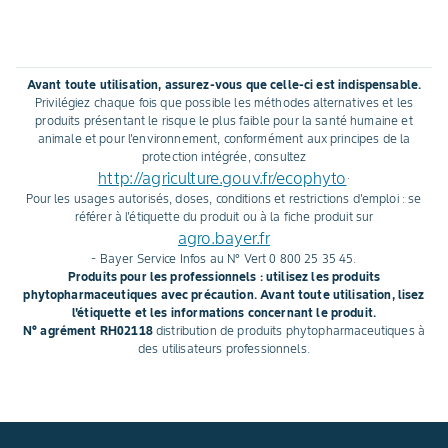
jours plus tôt. Ainsi, cette
bien plus tôt que l
variété est la première à offrir
référence.
le gîte et le couvert à ces
Avant toute utilisation, assurez-vous que celle-ci est indispensable.
coléoptères. Explications sur
Privilégiez chaque fois que possible les méthodes alternatives et les
son rôle de leurre.
produits présentant le risque le plus faible pour la santé humaine et
animale et pour l'environnement, conformément aux principes de la
protection intégrée, consultez
http://agriculture.gouv.fr/ecophyto
.
Pour les usages autorisés, doses, conditions et restrictions d'emploi : se
référer à l'étiquette du produit ou à la fiche produit sur
agro.bayer.fr
- Bayer Service Infos au N° Vert 0 800 25 35 45.
Produits pour les professionnels : utilisez les produits
phytopharmaceutiques avec précaution. Avant toute utilisation, lisez
l'étiquette et les informations concernant le produit.
N° agrément RH02118
distribution de produits phytopharmaceutiques à
des utilisateurs professionnels.