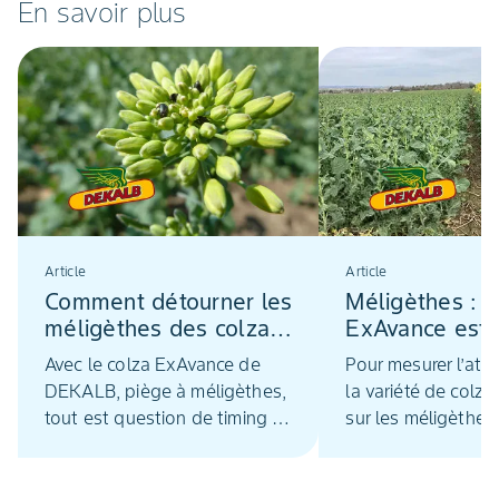
En savoir plus
Article
Article
Comment détourner les
Méligèthes : l
méligèthes des colzas
ExAvance est 8
?
plus attractive
Avec le colza ExAvance de
Pour mesurer l’attr
colza d’intérêt
DEKALB, piège à méligèthes,
la variété de colz
tout est question de timing !
sur les méligèthes,
Semé en mélange avec la
plus probant que 
variété de colza d’intérêt,
compter ! Non seul
l’hybride Exavance fleurit 13
les attire en gran