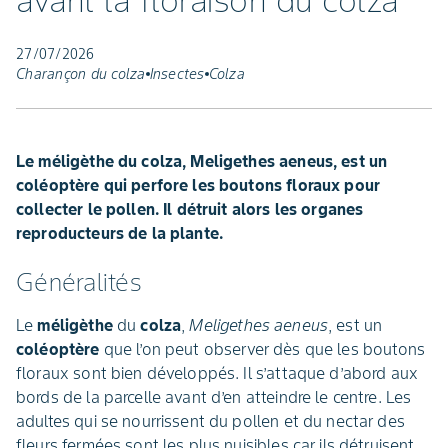
avant la floraison du colza
27/07/2026
Charançon du colza
Insectes
Colza
Le méligèthe du colza, Meligethes aeneus, est un
coléoptère qui perfore les boutons floraux pour
collecter le pollen. Il détruit alors les organes
reproducteurs de la plante.
Généralités
Le
méligèthe
du
colza
,
Meligethes aeneus
, est un
coléoptère
que l’on peut observer dès que les boutons
floraux sont bien développés. Il s’attaque d’abord aux
bords de la parcelle avant d’en atteindre le centre. Les
adultes qui se nourrissent du pollen et du nectar des
fleurs fermées sont les plus nuisibles car ils détruisent