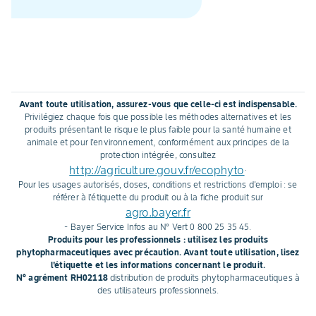
Semé en mélange avec la
variété de colza d’intérêt,
l’hybride Exavance fleurit 13
jours plus tôt. Ainsi, cette
variété est la première à offrir
le gîte et le couvert à ces
Avant toute utilisation, assurez-vous que celle-ci est indispensable.
coléoptères. Explications sur
Privilégiez chaque fois que possible les méthodes alternatives et les
son rôle de leurre.
produits présentant le risque le plus faible pour la santé humaine et
animale et pour l'environnement, conformément aux principes de la
protection intégrée, consultez
http://agriculture.gouv.fr/ecophyto
.
Pour les usages autorisés, doses, conditions et restrictions d'emploi : se
référer à l'étiquette du produit ou à la fiche produit sur
agro.bayer.fr
- Bayer Service Infos au N° Vert 0 800 25 35 45.
Produits pour les professionnels : utilisez les produits
phytopharmaceutiques avec précaution. Avant toute utilisation, lisez
l'étiquette et les informations concernant le produit.
N° agrément RH02118
distribution de produits phytopharmaceutiques à
des utilisateurs professionnels.