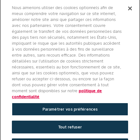
Contact
Nous aimerions utiliser des cookies optionnels afin de
mieux comprendre votre navigation sur ce site internet,
Qui sommes nous ?
améliorer notre site ainsi que partager ces informations
avec nos partenaires. Votre consentement couvre
également le transfert de vos données personnelles dans
des pays tiers non sécurisés, notamment les États-Unis,
impliquant le risque que les autorités publiques accèdent
Agro Bayer
à vos données personnelles à des fins de surveillance
entre autres, sans recours efficace. Des informations
France
détaillées sur l’utilisation de cookies strictement
nécessaires, essentiels au bon fonctionnement de ce site,
ainsi que sur les cookies optionnels, que vous pouvez
refuser ou accepter ci-dessous, ou encore sur la façon
Suivez-nous
dont vous pouvez gérer votre consentement à tout
moment sont disponibles sur notre
politique de
confidentialité
Paramétrer vos préférences
Conditions générales d'utilisation
/
Politique de confidentialité site
Tout refuser
internet
/
Politique de confidentialité applications mobiles
/
Paramétrer vos préférences
/
Mentions légales
Copyright © Bayer Crop Science 2025