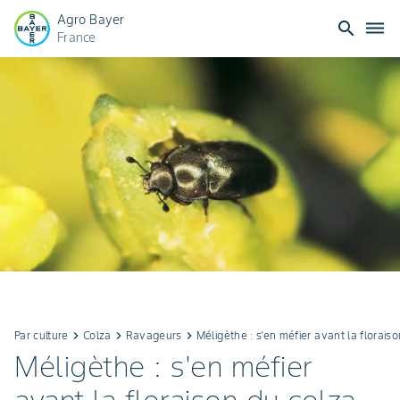
Agro Bayer
search
dehaze
France
Par culture
keyboard_arrow_right
Colza
keyboard_arrow_right
Ravageurs
keyboard_arrow_right
Méligèthe : s'en méfier avant la florais
Méligèthe : s'en méfier