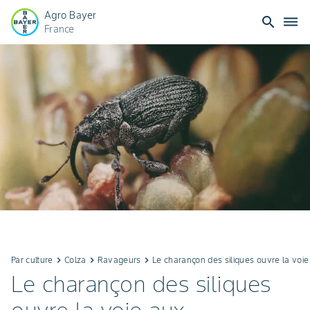
Agro Bayer
search
dehaze
France
Par culture
keyboard_arrow_right
Colza
keyboard_arrow_right
Ravageurs
keyboard_arrow_right
Le charançon des siliques ouvre la voi
Le charançon des siliques