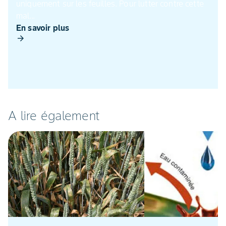
uniquement sur les feuilles. Pour lutter contre cette
mal...
En savoir plus
arrow_forward
A lire également