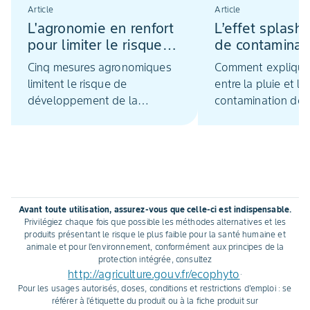
Article
Article
L'agronomie en renfort
L’effet splash
pour limiter le risque
de contaminati
septoriose
septoriose
Cinq mesures agronomiques
Comment expliquer 
limitent le risque de
entre la pluie et la
développement de la
contamination des
septoriose. Le choix de
foliaires du blé pa
variétés tolérantes et
tritici ? Une histoire
l’enfouissement des résidus
d’éclaboussures q
de récoltes sont les plus
rebondissent sur le
efficaces. La date et la
du bas, en se cha
densité de semis, ainsi que le
spores, en l’occurr
Avant toute utilisation, assurez-vous que celle-ci est indispensable.
contrôle du volume de
pycnidiospores. Ex
Privilégiez chaque fois que possible les méthodes alternatives et les
feuillage grâce au pilotage de
et moyens de lutte
produits présentant le risque le plus faible pour la santé humaine et
animale et pour l'environnement, conformément aux principes de la
la fertilisation azotée,
septoriose.
protection intégrée, consultez
complètent ces deux actions
http://agriculture.gouv.fr/ecophyto
.
prioritaires.
Pour les usages autorisés, doses, conditions et restrictions d'emploi : se
référer à l'étiquette du produit ou à la fiche produit sur