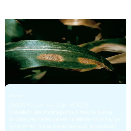
Maladie
Septoriose du blé tendre
Maladie foliaire dommageable à tous les blés et
triticales, les pertes peuvent atteindre 40 qx/ha. Les
symptômes, taches ovales brun clair, apparaissent