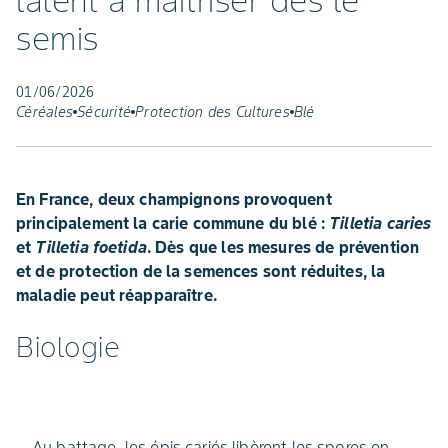
latent à maitriser dès le
semis
01/06/2026
Céréales
Sécurité
Protection des Cultures
Blé
En France, deux champignons provoquent
principalement la carie commune du blé :
Tilletia caries
et
Tilletia foetida
. Dès que les mesures de prévention
et de protection de la semences sont réduites, la
maladie peut réapparaître.
Biologie
Au battage, les épis cariés libèrent les spores en