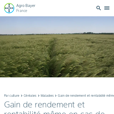
Agro Bayer
search
dehaze
France
Par culture
keyboard_arrow_right
Céréales
keyboard_arrow_right
Maladies
keyboard_arrow_right
Gain de rendement et rentabilité même
Gain de rendement et