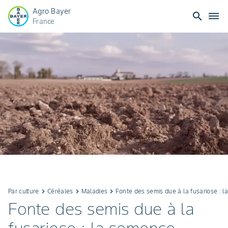
Agro Bayer
search
dehaze
France
Par culture
keyboard_arrow_right
Céréales
keyboard_arrow_right
Maladies
keyboard_arrow_right
Fonte des semis due à la fusariose : l
Fonte des semis due à la