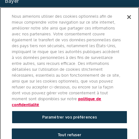
Bayer
Contact
Nous aimerions utiliser des cookies optionnels afin de
mieux comprendre votre navigation sur ce site internet,
Qui sommes nous ?
améliorer notre site ainsi que partager ces informations
avec nos partenaires. Votre consentement couvre
également le transfert de vos données personnelles dans
des pays tiers non sécurisés, notamment les États-Unis,
impliquant le risque que les autorités publiques accèdent
Agro Bayer
à vos données personnelles à des fins de surveillance
entre autres, sans recours efficace. Des informations
France
détaillées sur l’utilisation de cookies strictement
nécessaires, essentiels au bon fonctionnement de ce site,
ainsi que sur les cookies optionnels, que vous pouvez
refuser ou accepter ci-dessous, ou encore sur la façon
Suivez-nous
dont vous pouvez gérer votre consentement à tout
moment sont disponibles sur notre
politique de
confidentialité
Paramétrer vos préférences
Conditions générales d'utilisation
/
Politique de confidentialité site
Tout refuser
internet
/
Politique de confidentialité applications mobiles
/