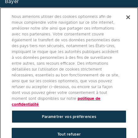
Bayer
Contact
Nous aimerions utiliser des cookies optionnels afin de
mieux comprendre votre navigation sur ce site internet,
Qui sommes nous ?
améliorer notre site ainsi que partager ces informations
avec nos partenaires. Votre consentement couvre
également le transfert de vos données personnelles dans
des pays tiers non sécurisés, notamment les États-Unis,
impliquant le risque que les autorités publiques accèdent
Agro Bayer
à vos données personnelles à des fins de surveillance
entre autres, sans recours efficace. Des informations
France
détaillées sur l’utilisation de cookies strictement
nécessaires, essentiels au bon fonctionnement de ce site,
ainsi que sur les cookies optionnels, que vous pouvez
refuser ou accepter ci-dessous, ou encore sur la façon
Suivez-nous
dont vous pouvez gérer votre consentement à tout
moment sont disponibles sur notre
politique de
confidentialité
Paramétrer vos préférences
Conditions générales d'utilisation
/
Politique de confidentialité site
Tout refuser
internet
/
Politique de confidentialité applications mobiles
/