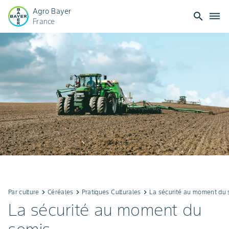
Agro Bayer
search
dehaze
France
Par culture
keyboard_arrow_right
Céréales
keyboard_arrow_right
Pratiques Culturales
keyboard_arrow_right
La sécurité au moment du 
La sécurité au moment du