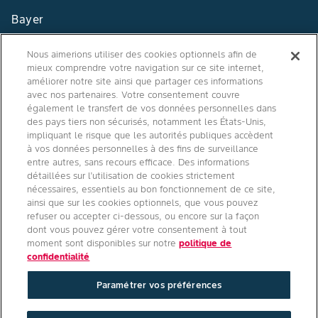
Bayer
Contact
Nous aimerions utiliser des cookies optionnels afin de
mieux comprendre votre navigation sur ce site internet,
Qui sommes nous ?
améliorer notre site ainsi que partager ces informations
avec nos partenaires. Votre consentement couvre
également le transfert de vos données personnelles dans
des pays tiers non sécurisés, notamment les États-Unis,
impliquant le risque que les autorités publiques accèdent
Agro Bayer
à vos données personnelles à des fins de surveillance
entre autres, sans recours efficace. Des informations
France
détaillées sur l’utilisation de cookies strictement
nécessaires, essentiels au bon fonctionnement de ce site,
ainsi que sur les cookies optionnels, que vous pouvez
refuser ou accepter ci-dessous, ou encore sur la façon
Suivez-nous
dont vous pouvez gérer votre consentement à tout
moment sont disponibles sur notre
politique de
confidentialité
Paramétrer vos préférences