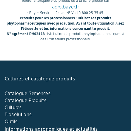
référer à l'étiquette du produit ou à la fiche produit sur
agro.bayer.fr
- Bayer Service Infos au N° Vert 0 800 25 35 45.
Produits pour les professionnels : utilisez les produits
phytopharmaceutiques avec précaution. Avant toute utilisation, lisez
l'étiquette et les informations concernant le produit.
N° agrément RH02118
distribution de produits phytopharmaceutiques à
des utilisateurs professionnels.
Cultures et catalogue produits
Catalogue Semences
Catalogue Produits
Cultures
Biosolutions
Outils
Informations agronomiques et actualités