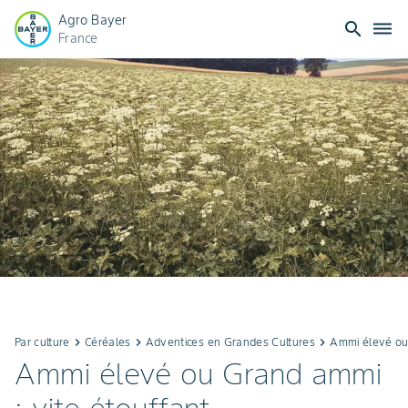
Agro Bayer
search
dehaze
France
Par culture
keyboard_arrow_right
Céréales
keyboard_arrow_right
Adventices en Grandes Cultures
keyboard_arrow_right
Ammi élevé ou 
Ammi élevé ou Grand ammi