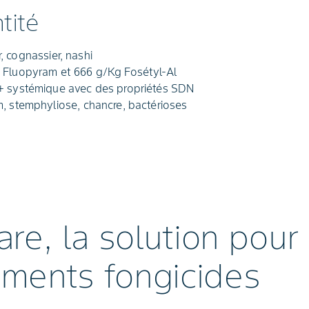
tité
r, cognassier, nashi
 Fluopyram et 666 g/Kg Fosétyl-Al
+ systémique avec des propriétés SDN
, stemphyliose, chancre, bactérioses
re, la solution pour
ements fongicides