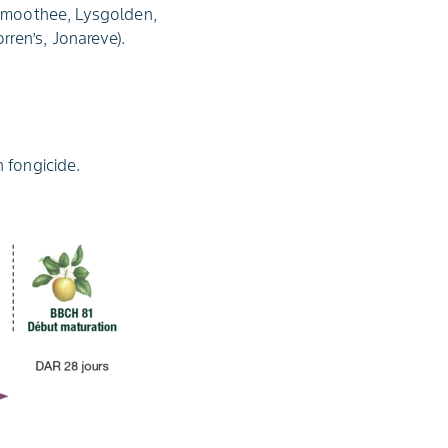
 (Smoothee, Lysgolden,
ren’s, Jonareve).
n fongicide.