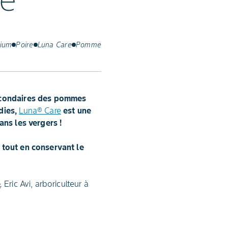
re
ium
Poire
Luna Care
Pomme
secondaires des pommes
dies,
Luna® Care
est une
ans les vergers !
 tout en conservant le
»,
Eric Avi, arboriculteur à