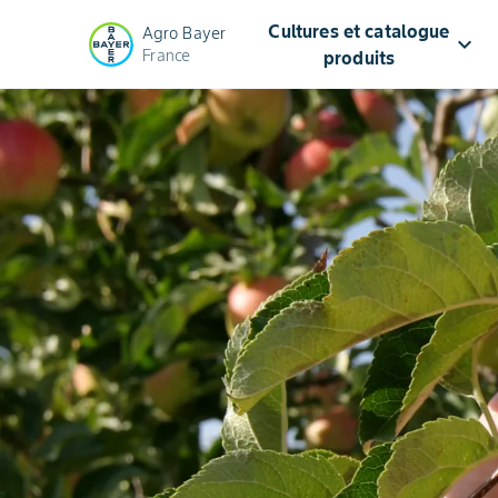
Cultures et catalogue
Agro Bayer
keyboard_arrow_down
France
produits