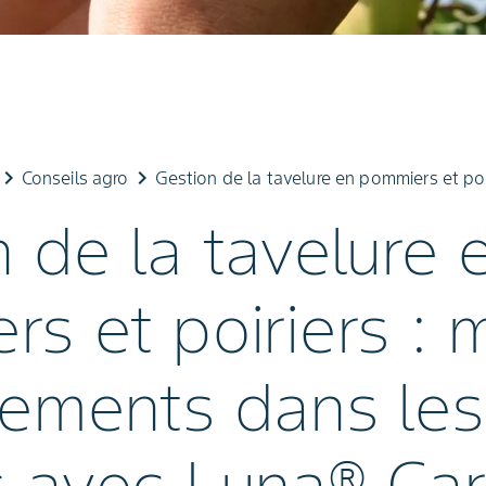
board_arrow_right
keyboard_arrow_right
Conseils agro
Gestion de la tavelure en pommiers et poi
 de la tavelure 
s et poiriers : 
tements dans les