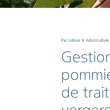
keyboard_arrow_right
key
Par culture
Arboriculture
Gestion
pommier
de trai