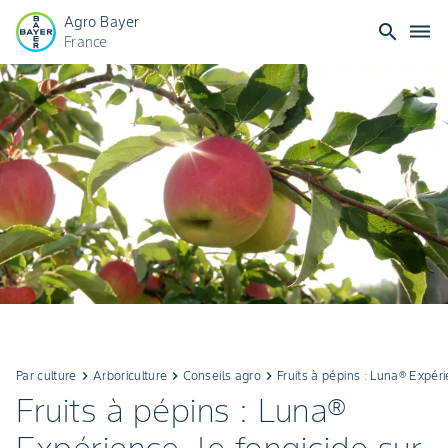
Agro Bayer
search
dehaze
France
Par culture
keyboard_arrow_right
Arboriculture
keyboard_arrow_right
Conseils agro
keyboard_arrow_right
Fruits à pépins : Luna® Expér
Fruits à pépins : Luna®