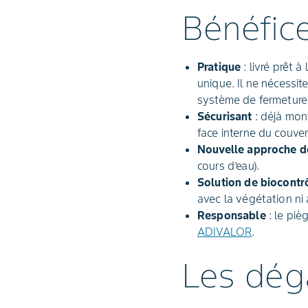
Bénéfic
Pratique
: livré prêt 
unique. Il ne nécessi
système de fermeture 
Sécurisant
: déjà mon
face interne du couver
Nouvelle approche d
cours d’eau).
Solution de biocontr
avec la végétation ni a
Responsable
: le piè
ADIVALOR
.
Les dég