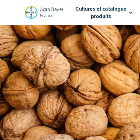
Cultures et catalogue
Agro Bayer
keyboard_arrow_down
France
produits