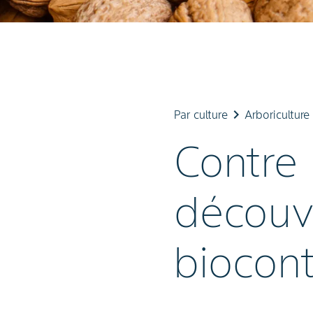
keyboard_arrow_right
key
Par culture
Arboriculture
Contre
découv
biocont