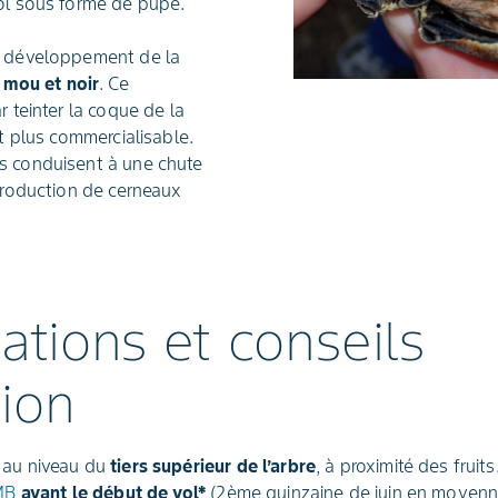
ol sous forme de pupe.
u développement de la
 mou et noir
. Ce
r teinter la coque de la
st plus commercialisable.
s conduisent à une chute
 production de cerneaux
ations et conseils
tion
 au niveau du
tiers supérieur de l’arbre
, à proximité des fruits
MB
avant le début de vol*
(2ème quinzaine de juin en moyenn