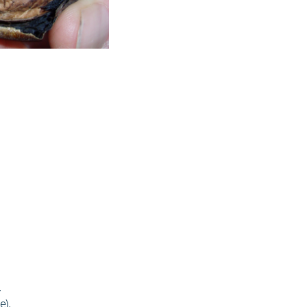
.
e).