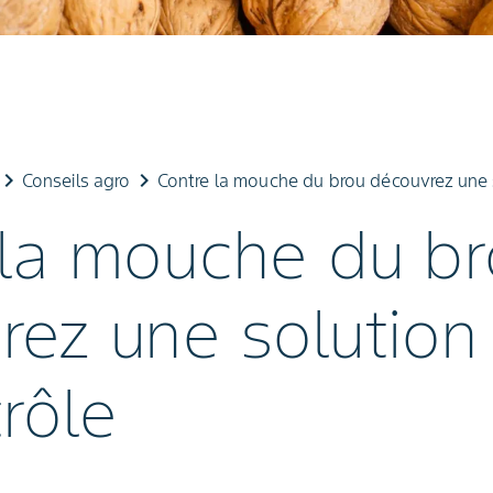
board_arrow_right
keyboard_arrow_right
Conseils agro
Contre la mouche du brou découvrez une 
 la mouche du b
rez une solution
rôle