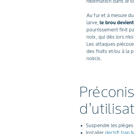
hibernation dans le s
Au fur et à mesure d
larve,
le brou devient
pourrissement finit pa
noix, qui dès lors n’e
Les attaques précoce
des fruits et/ou à la
noircis.
Préconis
d’utilisa
Suspendre les pièges
Installer
decis® trap 