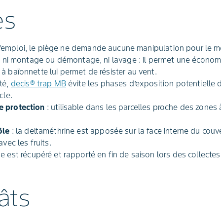
es
à l’emploi, le piège ne demande aucune manipulation pour le 
te ni montage ou démontage, ni lavage : il permet une écono
à baïonnette lui permet de résister au vent.
té,
decis® trap MB
évite les phases d’exposition potentielle de
cle.
e protection
: utilisable dans les parcelles proche des zones 
ôle
: la deltaméthrine est apposée sur la face interne du couv
vec les fruits.
ge est récupéré et rapporté en fin de saison lors des collecte
âts