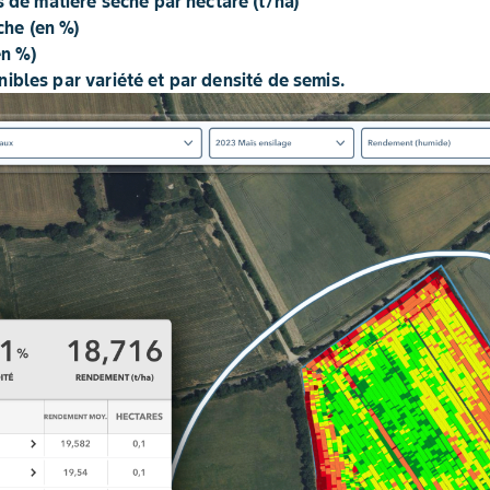
de matière sèche par hectare (t/ha)
che (en %)
en %)
ibles par variété et par densité de semis.