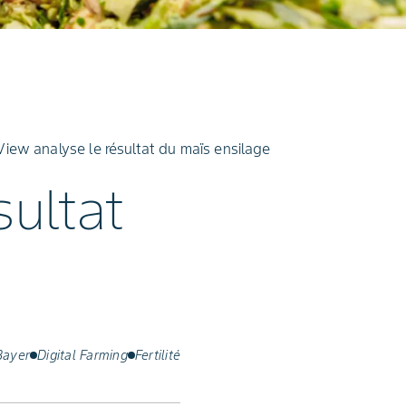
View analyse le résultat du maïs ensilage
sultat
Bayer
Digital Farming
Fertilité