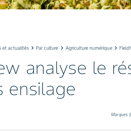
keyboard_arrow_right
keyboard_arrow_right
keyboard_arrow_right
et actualités
Par culture
Agriculture numérique
Field
ew analyse le ré
s ensilage
Marques 