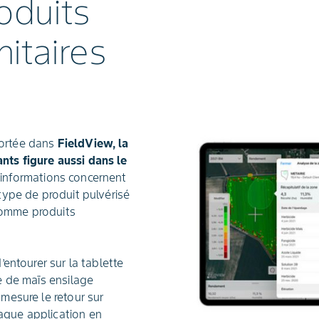
oduits
itaires
ortée dans
FieldView, la
nts figure aussi dans le
 informations concernent
 type de produit pulvérisé
comme produits
d’entourer sur la tablette
le de maïs ensilage
 mesure le retour sur
aque application en