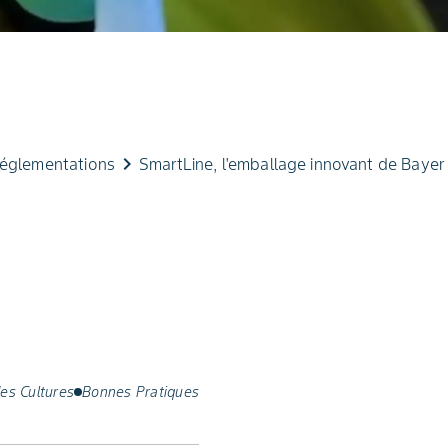
keyboard_arrow_right
réglementations
SmartLine, l'emballage innovant de Bayer
es Cultures
Bonnes Pratiques