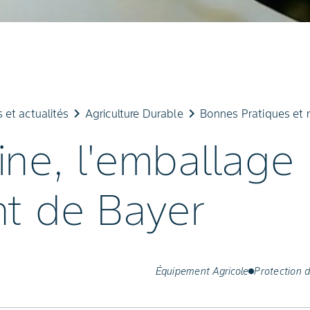
keyboard_arrow_right
keyboard_arrow_right
et actualités
Agriculture Durable
Bonnes Pratiques et 
ne, l'emballage
nt de Bayer
Équipement Agricole
Protection d