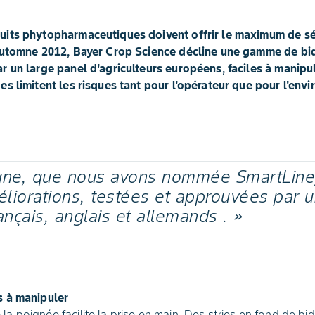
its phytopharmaceutiques doivent offrir le maximum de séc
'automne 2012, Bayer Crop Science décline une gamme de b
 un large panel d'agriculteurs européens, faciles à manipule
s limitent les risques tant pour l'opérateur que pour l'env
igne, que nous avons nommée SmartLine,
iorations, testées et approuvées par u
rançais, anglais et allemands . »
es à manipuler
la poignée facilite la prise en main. Des stries en fond de bi