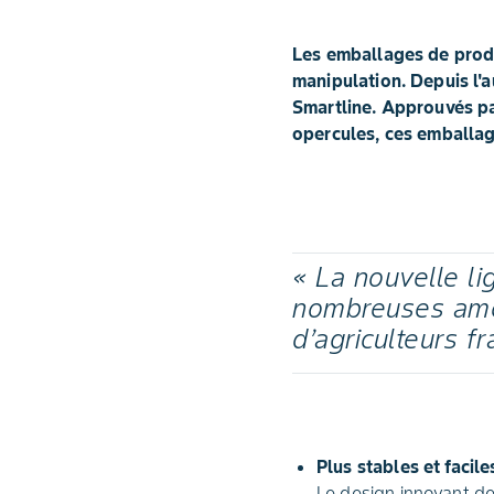
Les emballages de produ
manipulation. Depuis l
Smartline. Approuvés par
opercules, ces emballage
« La nouvelle l
nombreuses amél
d’agriculteurs f
Plus stables et facil
Le design innovant de 