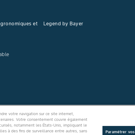
agronomiques et
Legend by Bayer
able
Suivez-nous
re votre navigation sur ce site internet,
artenaires. Votre consentement couvre également
curisés, notamment les États-Unis, impliquant le
es à des fins de surveillance entre autres, sans
Paramétrer vos