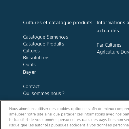
Cultures et catalogue produits
Informations 
actualités
Catalogue Semences
Catalogue Produits
Par Cultures
Cultures
Agriculture Dur
Biosolutions
Outils
Bayer
Contact
Qui sommes nous ?
Nous aimerions utiliser des cookies optionnels afin de mieux comprend
améliorer notre site ainsi que partager ces informations avec nos p
le transfert de vos données personnelles dans des pays tiers non sé
risque que les autorités publiques accèdent à vos données personnell