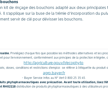
s bouchons
un kit de rinçage des bouchons adapté aux deux principales 
. Il s’applique sur la buse de la trémie d’incorporation du pul
lement servir de clé pour dévisser les bouchons.
ensable.
Privilégiez chaque fois que possible les méthodes alternatives et les prod
et pour l'environnement, conformément aux principes de la protection intégrée, 
http://agriculture.gouv.fr/ecophyto
.
és, doses, conditions et restrictions d'emploi : se référer à l'étiquette du produit o
agro.bayer.fr
- Bayer Service Infos au N° Vert 0 800 25 35 45.
oduits phytopharmaceutiques avec précaution. Avant toute utilisation, lisez l'é
nt RH02118
distribution de produits phytopharmaceutiques à des utilisateurs pro