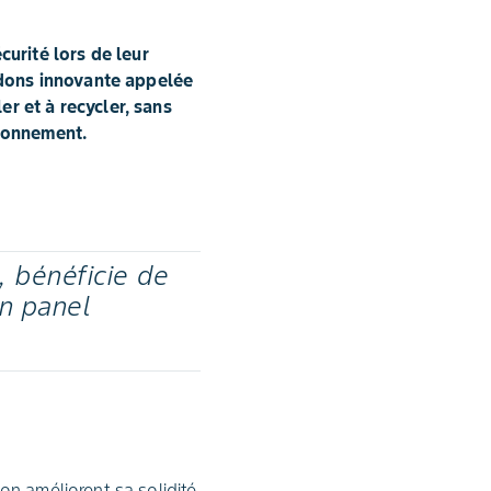
urité lors de leur
idons innovante appelée
r et à recycler, sans
ironnement.
 bénéficie de
n panel
don améliorent sa solidité