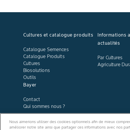
Cultures et catalogue produits
Informations 
actualités
Catalogue Semences
Catalogue Produits
Par Cultures
Cultures
Agriculture Dur
Biosolutions
Outils
Bayer
Contact
Qui sommes nous ?
Nous aimerions utiliser des cookies optionnels afin de mieux comprend
améliorer notre site ainsi que partager ces informations avec nos p