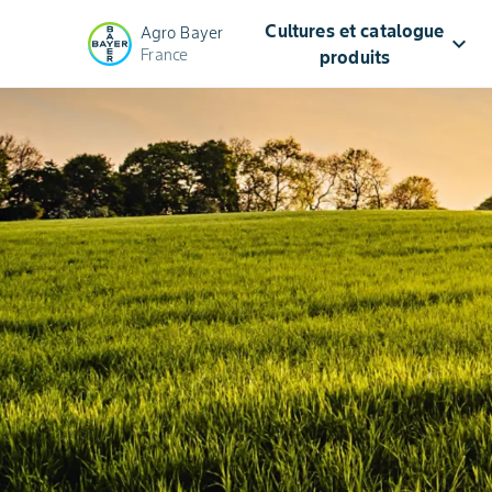
Cultures et catalogue
Agro Bayer
keyboard_arrow_down
France
produits