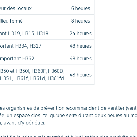
ieur des locaux
6 heures
lieu fermé
8 heures
ant H319, H315, H318
24 heures
ortant H334, H317
48 heures
omportant H362
48 heures
H350 et H350i, H360F, H360D,
48 heures
H351, H361f, H361d, H361fd
 les organismes de prévention recommandent de ventiler (venti
ée, un espace clos, tel qu’une serre durant deux heures au mo
 avant d’y pénétrer.