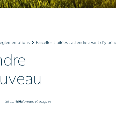
keyboard_arrow_right
réglementations
Parcelles traitées : attendre avant d'y pé
ndre
ouveau
Sécurité
Bonnes Pratiques