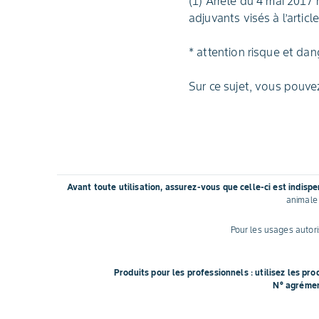
(1) Arrêté du 4 mai 2017 r
adjuvants visés à l’artic
* attention risque et da
Sur ce sujet, vous pouve
Avant toute utilisation, assurez-vous que celle-ci est indisp
animale 
Pour les usages autoris
Produits pour les professionnels : utilisez les pr
N° agréme