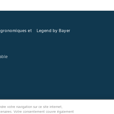
agronomiques et
Legend by Bayer
able
Suivez-nous
re votre navigation sur ce site internet,
artenaires. Votre consentement couvre également