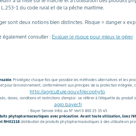
elatif à la mise sur le marché et à l’utilisation des produits ph
le L.253-1 du code rural et de la pêche maritime.
nger sont deux notions bien distinctes. Risque = danger x exp
z également consulter :
Evaluer le risque pour mieux le gérer
ensable.
Privilégiez chaque fois que possible les méthodes alternatives et les prod
et pour l'environnement, conformément aux principes de la protection intégrée, 
http://agriculture.gouv.fr/ecophyto
.
és, doses, conditions et restrictions d'emploi : se référer à l'étiquette du produit o
agro.bayer.fr
- Bayer Service Infos au N° Vert 0 800 25 35 45.
oduits phytopharmaceutiques avec précaution. Avant toute utilisation, lisez l'é
nt RH02118
distribution de produits phytopharmaceutiques à des utilisateurs pro