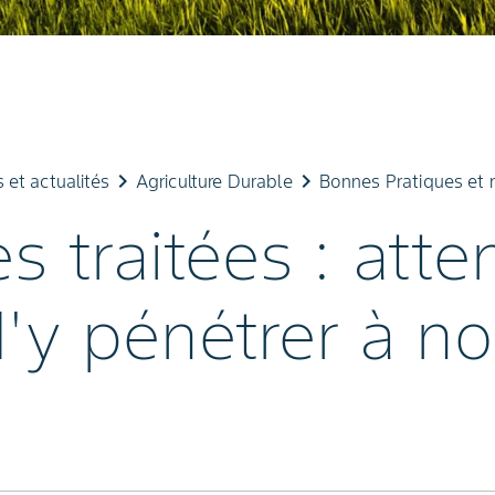
keyboard_arrow_right
keyboard_arrow_right
et actualités
Agriculture Durable
Bonnes Pratiques et 
es traitées : atte
d'y pénétrer à n