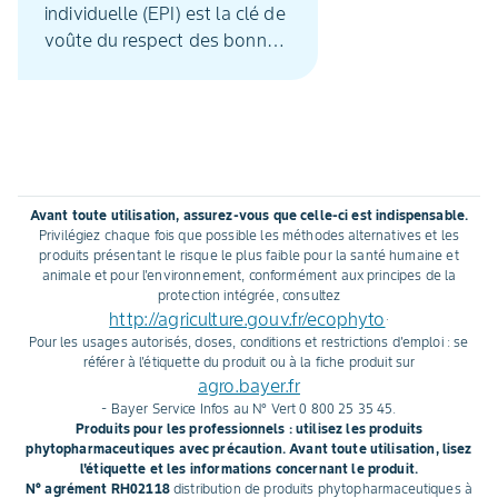
individuelle (EPI) est la clé de
voûte du respect des bonnes
pratiques de mise en œuvre
des produits
phytopharmaceutiques. S’il
est adapté et bien utilisé, il
limite l’exposition totale du
corps. Pour bien choisir son
Avant toute utilisation, assurez-vous que celle-ci est indispensable.
EPI, la première étape
Privilégiez chaque fois que possible les méthodes alternatives et les
consiste donc à identifier au
produits présentant le risque le plus faible pour la santé humaine et
animale et pour l'environnement, conformément aux principes de la
travers de l’étiquette et de la
protection intégrée, consultez
fiche de données de sécurité
http://agriculture.gouv.fr/ecophyto
.
le risque auquel l’applicateur
Pour les usages autorisés, doses, conditions et restrictions d'emploi : se
est exposé.
référer à l'étiquette du produit ou à la fiche produit sur
agro.bayer.fr
- Bayer Service Infos au N° Vert 0 800 25 35 45.
Produits pour les professionnels : utilisez les produits
phytopharmaceutiques avec précaution. Avant toute utilisation, lisez
l'étiquette et les informations concernant le produit.
N° agrément RH02118
distribution de produits phytopharmaceutiques à