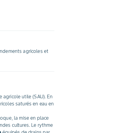
rendements agricoles et
 agricole utile (SAU). En
ricoles saturés en eau en
oque, la mise en place
andes cultures. Le rythme
a
équipés de drains par