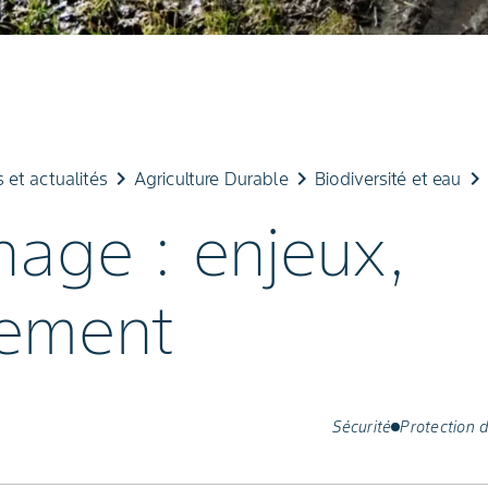
keyboard_arrow_right
keyboard_arrow_right
keyboard_arrow_right
et actualités
Agriculture Durable
Biodiversité et eau
nage : enjeux,
ement
Sécurité
Protection d