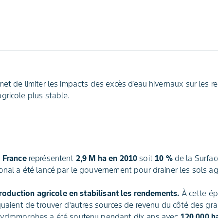
met de limiter les impacts des excès d’eau hivernaux sur les 
gricole plus stable.
n France
représentent
2,9 M ha en 2010
soit
10 %
de la Surface
onal a été lancé par le gouvernement pour drainer les sols ag
 production agricole en stabilisant les rendements.
À cette ép
iquaient de trouver d’autres sources de revenu du côté des gr
hydromorphes a été soutenu pendant dix ans avec
120 000 h