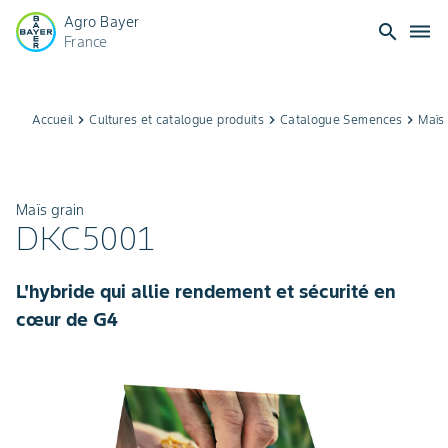
Agro Bayer
search
dehaze
France
Accueil
keyboard_arrow_right
Cultures et catalogue produits
keyboard_arrow_right
Catalogue Semences
keyboard_arrow_right
Maïs 
Maïs grain
DKC5001
L'hybride qui allie rendement et sécurité en
cœur de G4