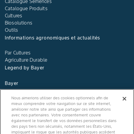
Catalogue Semences
Catalogue Produits
Cultures
Biosolutions
Outils
Informations agronomiques et actualités
Par Cultures
Agriculture Durable
Legend by Bayer
Bayer
Contact
Nous aimerions utiliser des cookies optionnels afin de
mieux comprendre votre navigation sur ce site internet,
Qui sommes nous ?
améliorer notre site ainsi que partager ces informations
avec nos partenaires. Votre consentement couvre
également le transfert de vos données personnelles dans
des pays tiers non sécurisés, notamment les États-Unis,
impliquant le risque que les autorités publiques accèdent