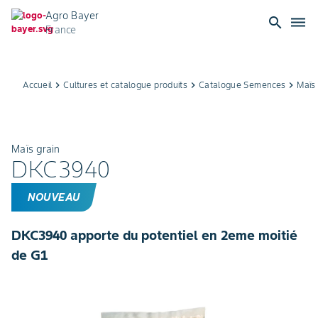
Agro Bayer
search
dehaze
France
Accueil
keyboard_arrow_right
Cultures et catalogue produits
keyboard_arrow_right
Catalogue Semences
keyboard_arrow_right
Maïs 
Maïs grain
DKC3940
NOUVEAU
DKC3940 apporte du potentiel en 2eme moitié
de G1