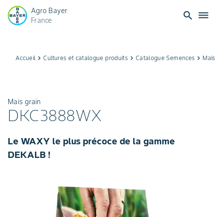
Agro Bayer
search
dehaze
France
Accueil
keyboard_arrow_right
Cultures et catalogue produits
keyboard_arrow_right
Catalogue Semences
keyboard_arrow_right
Maïs 
Maïs grain
DKC3888WX
Le WAXY le plus précoce de la gamme
DEKALB !