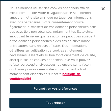
Contact
Nous aimerions utiliser des cookies optionnels afin de
mieux comprendre votre navigation sur ce site internet,
Qui sommes nous ?
améliorer notre site ainsi que partager ces informations
avec nos partenaires. Votre consentement couvre
également le transfert de vos données personnelles dans
des pays tiers non sécurisés, notamment les États-Unis,
impliquant le risque que les autorités publiques accèdent
Agro Bayer
à vos données personnelles à des fins de surveillance
entre autres, sans recours efficace. Des informations
France
détaillées sur l’utilisation de cookies strictement
nécessaires, essentiels au bon fonctionnement de ce site,
ainsi que sur les cookies optionnels, que vous pouvez
refuser ou accepter ci-dessous, ou encore sur la façon
Suivez-nous
dont vous pouvez gérer votre consentement à tout
moment sont disponibles sur notre
politique de
confidentialité
Paramétrer vos préférences
Conditions générales d'utilisation
/
Politique de confidentialité site
Tout refuser
internet
/
Politique de confidentialité applications mobiles
/
Paramétrer vos préférences
/
Mentions légales