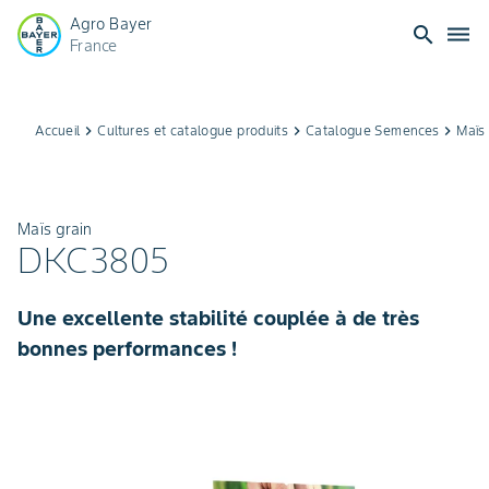
Agro Bayer
search
dehaze
France
Accueil
keyboard_arrow_right
Cultures et catalogue produits
keyboard_arrow_right
Catalogue Semences
keyboard_arrow_right
Maïs 
Maïs grain
DKC3805
Une excellente stabilité couplée à de très
bonnes performances !