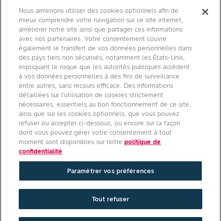
Contact
Nous aimerions utiliser des cookies optionnels afin de
mieux comprendre votre navigation sur ce site internet,
Qui sommes nous ?
améliorer notre site ainsi que partager ces informations
avec nos partenaires. Votre consentement couvre
également le transfert de vos données personnelles dans
des pays tiers non sécurisés, notamment les États-Unis,
impliquant le risque que les autorités publiques accèdent
Agro Bayer
à vos données personnelles à des fins de surveillance
entre autres, sans recours efficace. Des informations
France
détaillées sur l’utilisation de cookies strictement
nécessaires, essentiels au bon fonctionnement de ce site,
ainsi que sur les cookies optionnels, que vous pouvez
refuser ou accepter ci-dessous, ou encore sur la façon
Suivez-nous
dont vous pouvez gérer votre consentement à tout
moment sont disponibles sur notre
politique de
confidentialité
Paramétrer vos préférences
Conditions générales d'utilisation
/
Politique de confidentialité site
Tout refuser
internet
/
Politique de confidentialité applications mobiles
/
Paramétrer vos préférences
/
Mentions légales
Copyright © Bayer Crop Science 2025