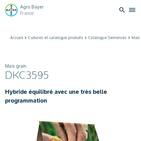
Agro Bayer
search
dehaze
France
Accueil
keyboard_arrow_right
Cultures et catalogue produits
keyboard_arrow_right
Catalogue Semences
keyboard_arrow_right
Maïs 
Maïs grain
DKC3595
Hybride équilibré avec une très belle
programmation