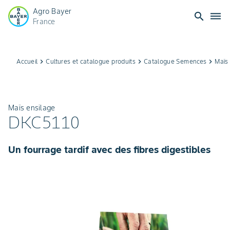
Agro Bayer
search
dehaze
France
Accueil
keyboard_arrow_right
Cultures et catalogue produits
keyboard_arrow_right
Catalogue Semences
keyboard_arrow_right
Maïs
Maïs ensilage
DKC5110
Un fourrage tardif avec des fibres digestibles