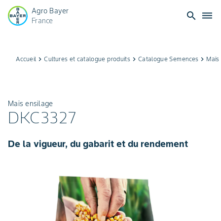
Agro Bayer
search
dehaze
France
Accueil
keyboard_arrow_right
Cultures et catalogue produits
keyboard_arrow_right
Catalogue Semences
keyboard_arrow_right
Maïs
Maïs ensilage
DKC3327
De la vigueur, du gabarit et du rendement