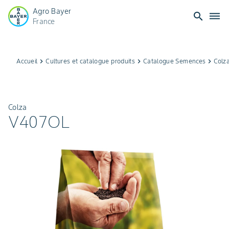
Agro Bayer
search
dehaze
France
Accueil
keyboard_arrow_right
Cultures et catalogue produits
keyboard_arrow_right
Catalogue Semences
keyboard_arrow_right
Colz
Colza
V407OL