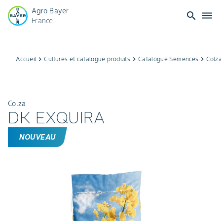
Agro Bayer
search
dehaze
France
Accueil
keyboard_arrow_right
Cultures et catalogue produits
keyboard_arrow_right
Catalogue Semences
keyboard_arrow_right
Colz
Colza
DK EXQUIRA
NOUVEAU