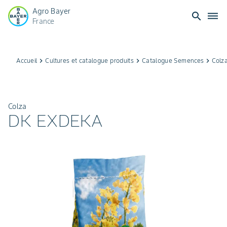
Agro Bayer
search
dehaze
France
Accueil
keyboard_arrow_right
Cultures et catalogue produits
keyboard_arrow_right
Catalogue Semences
keyboard_arrow_right
Colz
Colza
DK EXDEKA