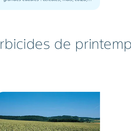
betterave, pomme de terre.
rbicides de printem