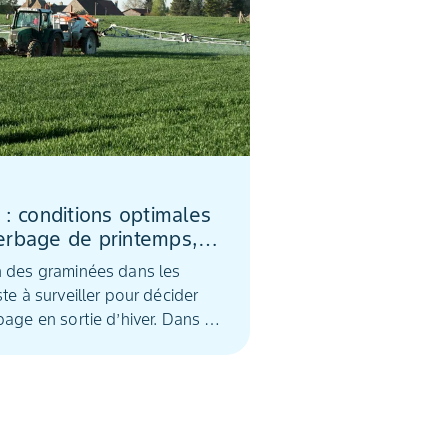
 : conditions optimales
erbage de printemps,
 meilleure efficacité
n des graminées dans les
e
ste à surveiller pour décider
page en sortie d’hiver. Dans un
arcelles suivies par Bayer, des
rgent depuis ces 15 derniers
 une majorité sur des parcelles
à désherbées à l’automne.