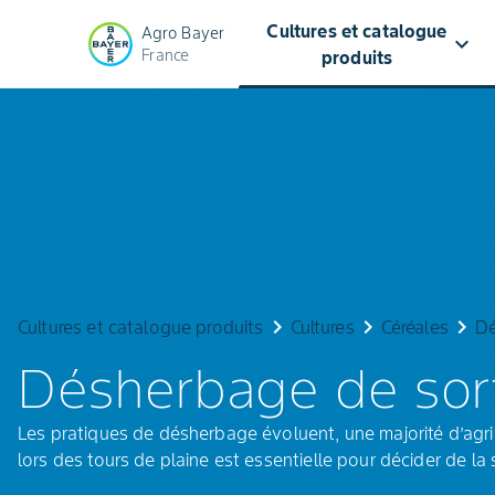
Cultures et catalogue
Agro Bayer
keyboard_arrow_down
France
produits
Désherbage
sortie
d’hiver
céréales
keyboard_arrow_right
keyboard_arrow_right
keyboard_arrow_right
Cultures et catalogue produits
Cultures
Céréales
Dé
Désherbage de sort
Les pratiques de désherbage évoluent, une majorité d’agric
lors des tours de plaine est essentielle pour décider de la s