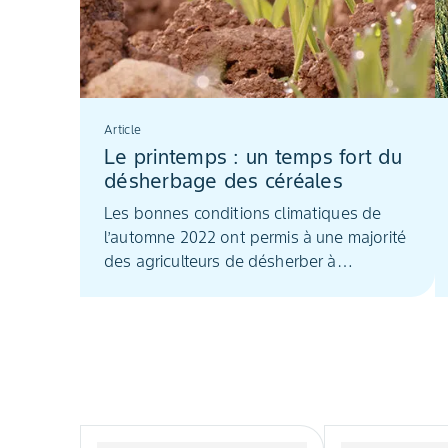
Article
Le printemps : un temps fort du
désherbage des céréales
Les bonnes conditions climatiques de
l’automne 2022 ont permis à une majorité
des agriculteurs de désherber à
l'automne, levant ainsi la concurrence des
adventices précocement. Pour autant, la
surveillance lors des tours de plaine de
janvier à mars est essentielle pour
décider de la stratégie à adopter au
printemps.