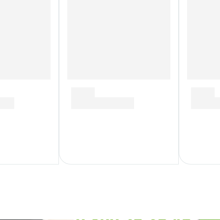
complexifie, ces atouts de la formulation
d'Atlantis® Pro sont essentiels à la
réussite finale du désherbage.