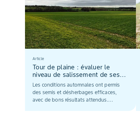
Article
Tour de plaine : évaluer le
niveau de salissement de ses
parcelles
Les conditions automnales ont permis
des semis et désherbages efficaces,
avec de bons résultats attendus.
Toutefois, une parcelle propre en début
de saison peut se dégrader ensuite. Il est
donc crucial d’observer régulièrement et
d’envisager un rattrapage en sortie
d’hiver si nécessaire.