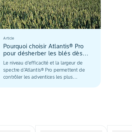
Article
Pourquoi choisir Atlantis® Pro
pour désherber les blés dès
que possible ?
Le niveau d'efficacité et la largeur de
spectre d'Atlantis® Pro permettent de
contrôler les adventices les plus
problématiques. La formulation haut de
gamme de type OD (Oil Dispersion :
suspension concentrée huileuse) fait la
différence pour sécuriser le désherbage
avec une efficacité supérieure aux
références marché, et plus de régularité.
Dans un contexte de désherbage qui se