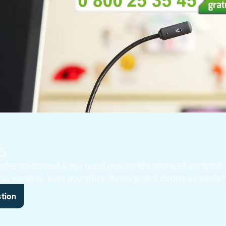
s
ndre rapidement à vos questions par téléphone et par tchat, 
posées par mail, de 8h à 19h, du lundi au vendredi, jours ouvrables. Appel gratuit depuis un p
stion