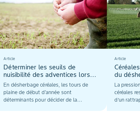
Article
Article
Déterminer les seuils de
Céréales
nuisibilité des adventices lors
du désh
des tours de plaine
pour une
En désherbage céréales, les tours de
La pressio
herbicid
plaine de début d'année sont
céréales re
déterminants pour décider de la
d’un rattra
pertinence d'un désherbage de
tiers des p
printemps. Le point sur les seuils de
levées éme
nuisibilité des graminées et
jours, dont
dicotylédones et le type de rattrapage à
de blé déj
envisager.