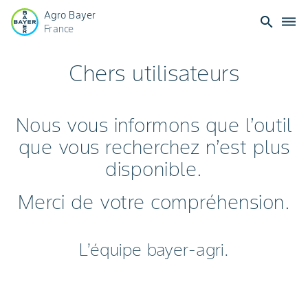
Agro Bayer
search
dehaze
France
L’outil
Chers utilisateurs
que
vous
Nous vous informons que l’outil
que vous recherchez n’est plus
recherchez
disponible.
n’est
Merci de votre compréhension.
plus
L’équipe bayer-agri.
disponible