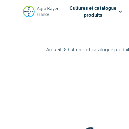
Cultures et catalogue
Agro Bayer
keyboard_arrow_down
France
produits
keyboard_arrow_right
Accueil
Cultures et catalogue produi