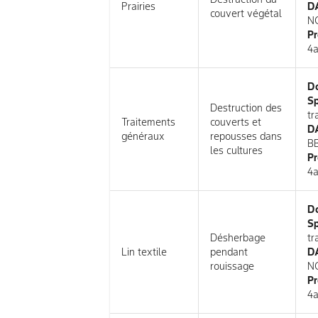
Prairies
DA
couvert végétal
N
Pr
4a
D
Sp
Destruction des
tr
Traitements
couverts et
DA
généraux
repousses dans
B
les cultures
Pr
4a
D
Sp
Désherbage
tr
Lin textile
pendant
DA
rouissage
N
Pr
4a