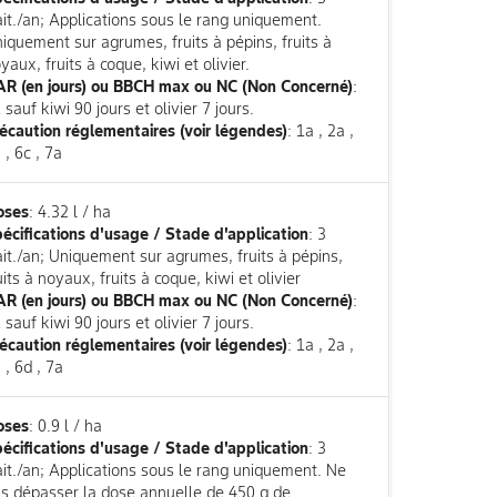
ait./an; Applications sous le rang uniquement.
iquement sur agrumes, fruits à pépins, fruits à
yaux, fruits à coque, kiwi et olivier.
R (en jours) ou BBCH max ou NC (Non Concerné)
:
 sauf kiwi 90 jours et olivier 7 jours.
écaution réglementaires (voir légendes)
: 1a , 2a ,
 , 6c , 7a
oses
: 4.32 l / ha
écifications d'usage / Stade d'application
: 3
ait./an; Uniquement sur agrumes, fruits à pépins,
uits à noyaux, fruits à coque, kiwi et olivier
R (en jours) ou BBCH max ou NC (Non Concerné)
:
 sauf kiwi 90 jours et olivier 7 jours.
écaution réglementaires (voir légendes)
: 1a , 2a ,
 , 6d , 7a
oses
: 0.9 l / ha
écifications d'usage / Stade d'application
: 3
ait./an; Applications sous le rang uniquement. Ne
s dépasser la dose annuelle de 450 g de