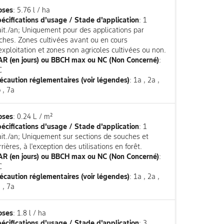
oses
: 5.76 l / ha
écifications d'usage / Stade d'application
: 1
ait./an; Uniquement pour des applications par
ches. Zones cultivées avant ou en cours
exploitation et zones non agricoles cultivées ou non.
R (en jours) ou BBCH max ou NC (Non Concerné)
:
C
écaution réglementaires (voir légendes)
: 1a , 2a ,
 , 7a
oses
: 0.24 L / m²
écifications d'usage / Stade d'application
: 1
ait./an; Uniquement sur sections de souches et
rrières, à l'exception des utilisations en forêt.
R (en jours) ou BBCH max ou NC (Non Concerné)
:
C
écaution réglementaires (voir légendes)
: 1a , 2a ,
 , 7a
oses
: 1.8 l / ha
écifications d'usage / Stade d'application
: 3