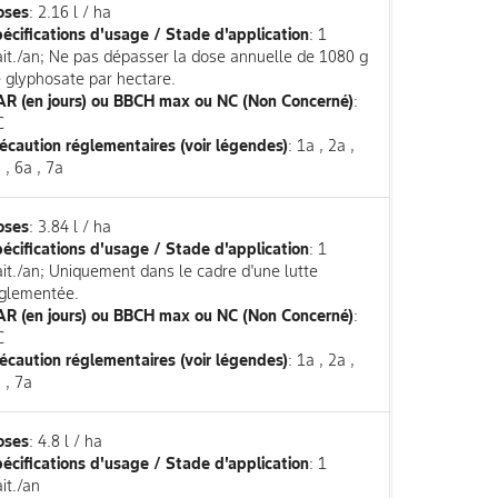
oses
: 2.16 l / ha
écifications d'usage / Stade d'application
: 1
ait./an; Ne pas dépasser la dose annuelle de 1080 g
 glyphosate par hectare.
R (en jours) ou BBCH max ou NC (Non Concerné)
:
C
écaution réglementaires (voir légendes)
: 1a , 2a ,
 , 6a , 7a
oses
: 3.84 l / ha
écifications d'usage / Stade d'application
: 1
ait./an; Uniquement dans le cadre d'une lutte
glementée.
R (en jours) ou BBCH max ou NC (Non Concerné)
:
C
écaution réglementaires (voir légendes)
: 1a , 2a ,
 , 7a
oses
: 4.8 l / ha
écifications d'usage / Stade d'application
: 1
ait./an