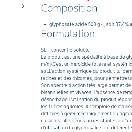
Composition
chevron_right
glyphosate acide 500 g/l, soit 37.4% 
Formulation
SL - concentré soluble
Le produit est une spécialité à base de g
m/m).C'est un herbicide foliaire et systém
sol.L'action systémique du produit lui per
racines et des rhizomes, pour permettre 
Son spectre d'action très large permet de 
bisannuelles et vivaces. L'absence de ré
désherbage.L'utilisation du produit répo
les filières agricoles. Il s'emploie de maniè
difficiles à gérer mécaniquement ou agron
nuisibles, allergènes ou résistantes à d'a
d'utilisation du glyphosate sont différent