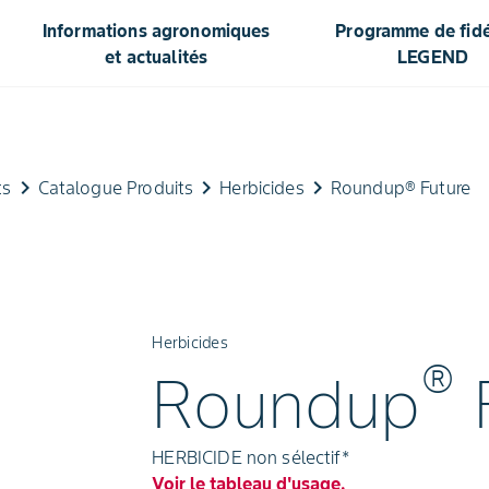
Informations agronomiques
Programme de fidél
et actualités
LEGEND
keyboard_arrow_right
keyboard_arrow_right
keyboard_arrow_right
ts
Catalogue Produits
Herbicides
Roundup® Future
Herbicides
®
Roundup
HERBICIDE non sélectif*
Voir le tableau d'usage.