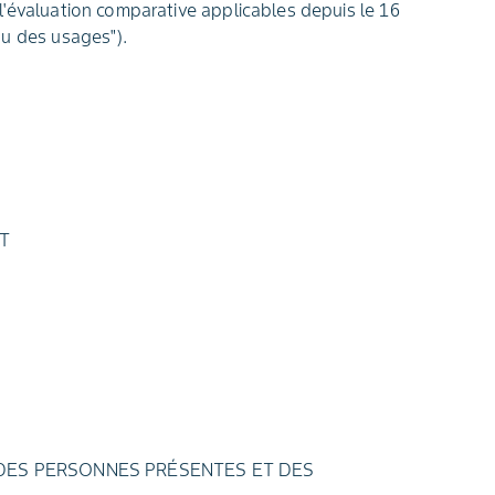
l'évaluation comparative applicables depuis le 16
au des usages").
T
S DES PERSONNES PRÉSENTES ET DES