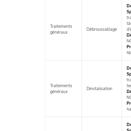
D
Sp
tr
tâ
Traitements
Débroussaillage
d'
généraux
DA
N
Pr
4b
D
Sp
tr
Traitements
te
Dévitalisation
généraux
DA
N
Pr
4a
D
Sp