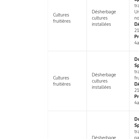
tr
Désherbage
Un
Cultures
cultures
no
fruitières
installées
DA
21
Pr
4a
D
Sp
tr
Désherbage
Cultures
fr
cultures
fruitières
DA
installées
21
Pr
4a
D
Sp
tr
Désherbage
pa