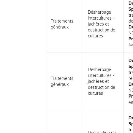
D
Sp
Désherbage
tr
intercultures -
Traitements
de
jachères et
généraux
DA
destruction de
N
cultures
Pr
4a
D
Sp
Désherbage
tr
intercultures -
Traitements
ré
jachères et
généraux
DA
destruction de
N
cultures
Pr
4a
D
Sp
tr
Destruction du